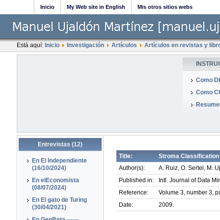
Inicio
My Web site in English
Mis otros sitios webs
Está aquí:
Inicio
Investigación
Artículos
Artículos en revistas y libr
INSTRU
Como DL
Como CU
Resumen
Entrevistas (12)
Title:
Stroma Classificatio
En El Independiente
(16/10/2024)
Author(s):
A. Ruiz, O. Sertel, M. U
En elEconomista
Published in:
Intl. Journal of Data M
(08/07/2024)
Reference:
Volume 3, number 3, p
En El gato de Turing
Date:
2009.
(30/04/2021)
En GenBeta ------