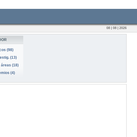
08 | 08 | 2026
DOR
icos (98)
stig. (13)
 áreas (18)
emios (4)