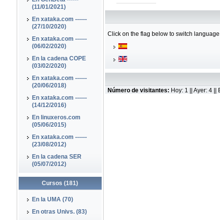
(11/01/2021)
En xataka.com ------
(27/10/2020)
Click on the flag below to switch language
En xataka.com ------
(06/02/2020)
En la cadena COPE
(03/02/2020)
En xataka.com ------
(20/06/2018)
Número de visitantes:
Hoy: 1 || Ayer: 4 
En xataka.com ------
(14/12/2016)
En linuxeros.com
(05/06/2015)
En xataka.com ------
(23/08/2012)
En la cadena SER
(05/07/2012)
Cursos (181)
En la UMA (70)
En otras Univs. (83)