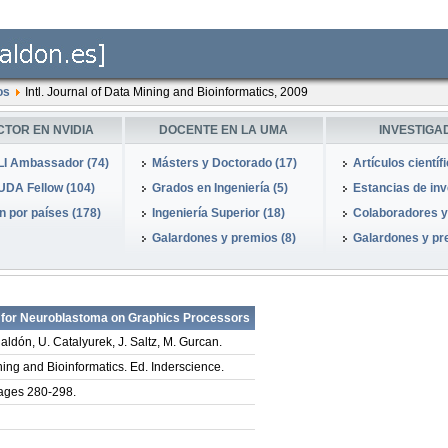
os
Intl. Journal of Data Mining and Bioinformatics, 2009
CTOR EN NVIDIA
DOCENTE EN LA UMA
INVESTIGA
I Ambassador (74)
Másters y Doctorado (17)
Artículos científ
DA Fellow (104)
Grados en Ingeniería (5)
Estancias de inve
 por países (178)
Ingeniería Superior (18)
Colaboradores y
Galardones y premios (8)
Galardones y pr
n for Neuroblastoma on Graphics Processors
jaldón, U. Catalyurek, J. Saltz, M. Gurcan.
ining and Bioinformatics. Ed. Inderscience.
ages 280-298.