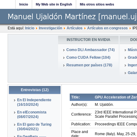
Inicio
My Web site in English
Mis otros sitios webs
Está aquí:
Inicio
Investigación
Artículos
Artículos en congresos
IP
INSTRUCTOR EN NVIDIA
DO
Como DLI Ambassador (74)
Mást
Como CUDA Fellow (104)
Grado
Resumen por países (178)
Ingen
Galar
Entrevistas (12)
Title:
GPU Acceleration of Ze
En El Independiente
(16/10/2024)
Author(s):
M. Ujaldón.
En elEconomista
23rd IEEE International 
Conference:
Scale Parallel Processing
(08/07/2024)
Publication:
Proceedings IEEE Comput
En El gato de Turing
(30/04/2021)
Place and
Rome (Italy). May, 25-29,
date:
En GenBeta ------