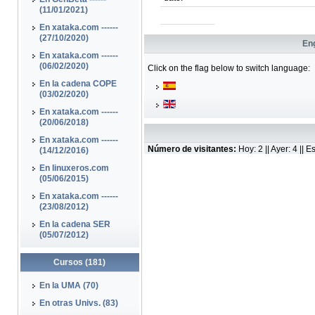
(11/01/2021)
En xataka.com ------
(27/10/2020)
Eng
En xataka.com ------
(06/02/2020)
Click on the flag below to switch language:
En la cadena COPE
(03/02/2020)
En xataka.com ------
(20/06/2018)
En xataka.com ------
Número de visitantes:
Hoy: 2 || Ayer: 4 ||
(14/12/2016)
En linuxeros.com
(05/06/2015)
En xataka.com ------
(23/08/2012)
En la cadena SER
(05/07/2012)
Cursos (181)
En la UMA (70)
En otras Univs. (83)