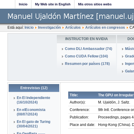
Inicio
My Web site in English
Mis otros sitios webs
Está aquí:
Inicio
Investigación
Artículos
Artículos en congresos
CA
INSTRUCTOR EN NVIDIA
DO
Como DLI Ambassador (74)
Mást
Como CUDA Fellow (104)
Grado
Resumen por países (178)
Ingen
Galar
Entrevistas (12)
Title:
The GPU on Irregula
En El Independiente
(16/10/2024)
Author(s):
M. Ujaldón, J. Saltz.
En elEconomista
Conference:
9th Intl. Conference
(08/07/2024)
Publication:
Proceedings, pages 4
En El gato de Turing
Place and date:
Hong-Kong (China). 
(30/04/2021)
En GenBeta ------