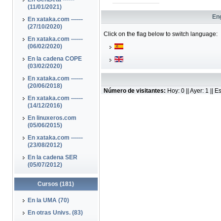
(11/01/2021)
Eng
En xataka.com ------
(27/10/2020)
Click on the flag below to switch language:
En xataka.com ------
(06/02/2020)
En la cadena COPE
(03/02/2020)
En xataka.com ------
(20/06/2018)
Número de visitantes:
Hoy: 0 || Ayer: 1 ||
En xataka.com ------
(14/12/2016)
En linuxeros.com
(05/06/2015)
En xataka.com ------
(23/08/2012)
En la cadena SER
(05/07/2012)
Cursos (181)
En la UMA (70)
En otras Univs. (83)