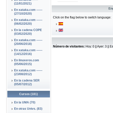
(11/01/2021)
Eng
En xataka.com ------
(27/10/2020)
Click on the flag below to switch language:
En xataka.com ------
(06/02/2020)
En la cadena COPE
(03/02/2020)
En xataka.com ------
(20/06/2018)
Número de visitantes:
Hoy: 0 || Ayer: 3 ||
En xataka.com ------
(14/12/2016)
En linuxeros.com
(05/06/2015)
En xataka.com ------
(23/08/2012)
En la cadena SER
(05/07/2012)
Cursos (181)
En la UMA (70)
En otras Univs. (83)