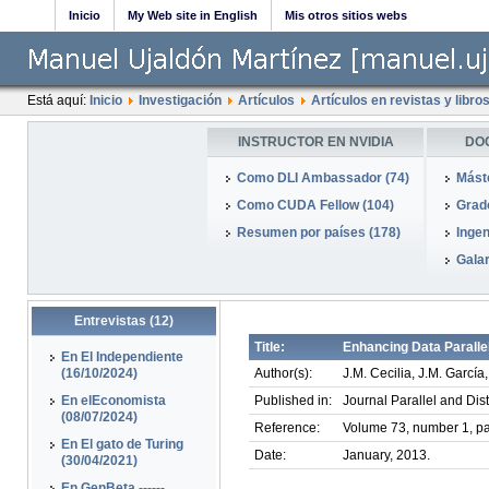
Inicio
My Web site in English
Mis otros sitios webs
Está aquí:
Inicio
Investigación
Artículos
Artículos en revistas y libro
INSTRUCTOR EN NVIDIA
DO
Como DLI Ambassador (74)
Mást
Como CUDA Fellow (104)
Grado
Resumen por países (178)
Ingen
Galar
Entrevistas (12)
Title:
Enhancing Data Paralle
En El Independiente
(16/10/2024)
Author(s):
J.M. Cecilia, J.M. García
En elEconomista
Published in:
Journal Parallel and Dis
(08/07/2024)
Reference:
Volume 73, number 1, p
En El gato de Turing
Date:
January, 2013.
(30/04/2021)
En GenBeta ------