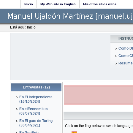
Inicio
My Web site in English
Mis otros sitios webs
Está aquí:
Inicio
INSTRU
Como DL
Como CU
Resumen
Entrevistas (12)
En El Independiente
(16/10/2024)
En elEconomista
(08/07/2024)
En El gato de Turing
(30/04/2021)
Click on the flag below to switch language
En GenBeta ------