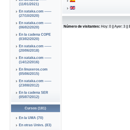
(11/01/2021)
En xataka.com ------
(27/10/2020)
En xataka.com ------
Número de visitantes:
Hoy: 0 || Ayer: 3 
(06/02/2020)
En la cadena COPE
(03/02/2020)
En xataka.com ------
(20/06/2018)
En xataka.com ------
(14/12/2016)
En linuxeros.com
(05/06/2015)
En xataka.com ------
(23/08/2012)
En la cadena SER
(05/07/2012)
Cursos (181)
En la UMA (70)
En otras Univs. (83)