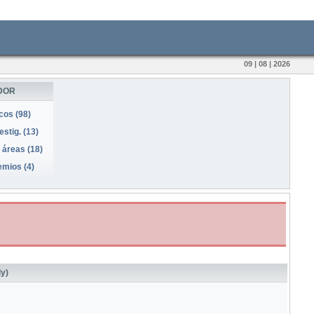
09 | 08 | 2026
DOR
icos (98)
stig. (13)
 áreas (18)
emios (4)
ly)