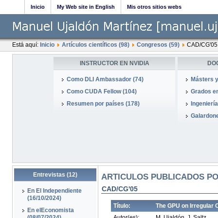
Inicio
My Web site in English
Mis otros sitios webs
Está aquí:
Inicio
Artículos científicos (98)
Congresos (59)
CAD/CG'05
INSTRUCTOR EN NVIDIA
DO
Como DLI Ambassador (74)
Másters y
Como CUDA Fellow (104)
Grados en
Resumen por países (178)
Ingeniería
Galardone
Entrevistas (12)
ARTICULOS PUBLICADOS PO
CAD/CG'05
En El Independiente
(16/10/2024)
Título:
The GPU on Irregular 
En elEconomista
(08/07/2024)
Autor(es):
M. Ujaldón, J. Saltz.