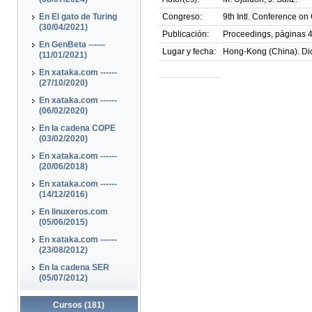
En El gato de Turing
Congreso:
9th Intl. Conference o
(30/04/2021)
Publicación:
Proceedings, páginas 
En GenBeta ------
Lugar y fecha:
Hong-Kong (China). Di
(11/01/2021)
En xataka.com ------
(27/10/2020)
En xataka.com ------
(06/02/2020)
En la cadena COPE
(03/02/2020)
En xataka.com ------
(20/06/2018)
En xataka.com ------
(14/12/2016)
En linuxeros.com
(05/06/2015)
En xataka.com ------
(23/08/2012)
En la cadena SER
(05/07/2012)
Cursos (181)