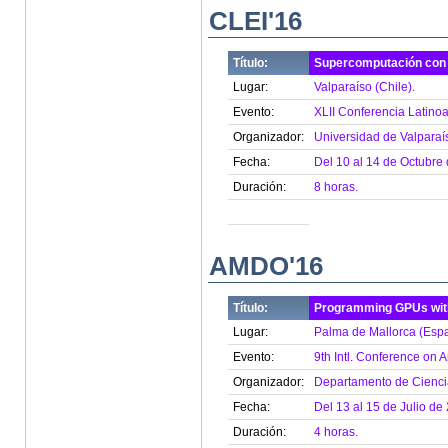
CLEI'16
Título:
Supercomputación con
Lugar:
Valparaíso (Chile).
Evento:
XLII Conferencia Latinoa
Organizador:
Universidad de Valparaí
Fecha:
Del 10 al 14 de Octubre
Duración:
8 horas.
AMDO'16
Título:
Programming GPUs wit
Lugar:
Palma de Mallorca (Esp
Evento:
9th Intl. Conference on 
Organizador:
Departamento de Ciencia
Fecha:
Del 13 al 15 de Julio de
Duración:
4 horas.