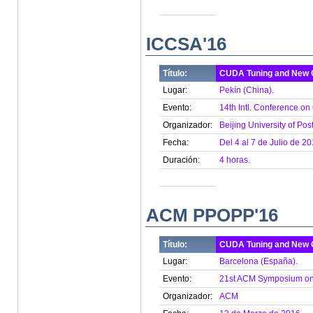
ICCSA'16
Título:
CUDA Tuning and New 
Lugar:
Pekín (China).
Evento:
14th Intl. Conference on
Organizador:
Beijing University of Po
Fecha:
Del 4 al 7 de Julio de 20
Duración:
4 horas.
ACM PPOPP'16
Título:
CUDA Tuning and New 
Lugar:
Barcelona (España).
Evento:
21st ACM Symposium on P
Organizador:
ACM