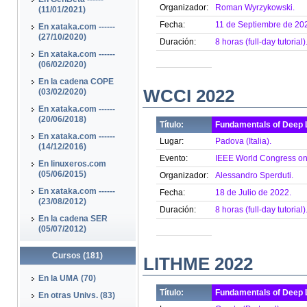
Organizador:
Roman Wyrzykowski.
(11/01/2021)
Fecha:
11 de Septiembre de 20
En xataka.com ------
(27/10/2020)
Duración:
8 horas (full-day tutorial)
En xataka.com ------
(06/02/2020)
En la cadena COPE
WCCI 2022
(03/02/2020)
En xataka.com ------
(20/06/2018)
Título:
Fundamentals of Deep 
En xataka.com ------
Lugar:
Padova (Italia).
(14/12/2016)
Evento:
IEEE World Congress on 
En linuxeros.com
(05/06/2015)
Organizador:
Alessandro Sperduti.
En xataka.com ------
Fecha:
18 de Julio de 2022.
(23/08/2012)
Duración:
8 horas (full-day tutorial)
En la cadena SER
(05/07/2012)
Cursos (181)
LITHME 2022
En la UMA (70)
Título:
Fundamentals of Deep 
En otras Univs. (83)