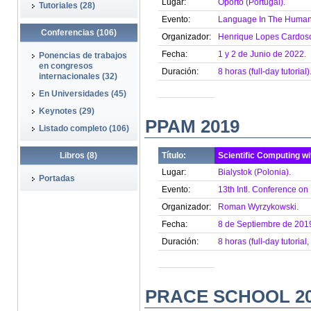
Lugar:
Oporto (Portugal).
Tutoriales (28)
Evento:
Language In The Human
Conferencias (106)
Organizador:
Henrique Lopes Cardos
Fecha:
1 y 2 de Junio de 2022.
Ponencias de trabajos
en congresos
Duración:
8 horas (full-day tutorial)
internacionales (32)
En Universidades (45)
Keynotes (29)
PPAM 2019
Listado completo (106)
Libros (8)
Título:
Scientific Computing w
Lugar:
Bialystok (Polonia).
Portadas
Evento:
13th Intl. Conference on
Organizador:
Roman Wyrzykowski.
Fecha:
8 de Septiembre de 201
Duración:
8 horas (full-day tutoria
PRACE SCHOOL 2