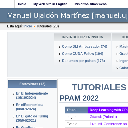
Inicio
My Web site in English
Mis otros sitios webs
Está aquí:
Inicio
Tutoriales (28)
INSTRUCTOR EN NVIDIA
DO
Como DLI Ambassador (74)
Mást
Como CUDA Fellow (104)
Grado
Resumen por países (178)
Ingen
Galar
Entrevistas (12)
TUTORIALES
En El Independiente
PPAM 2022
(16/10/2024)
En elEconomista
(08/07/2024)
Título:
Deep Learning with GP
En El gato de Turing
Lugar:
Gdansk (Polonia).
(30/04/2021)
Evento:
14th Intl. Conference on
En GenBeta ------