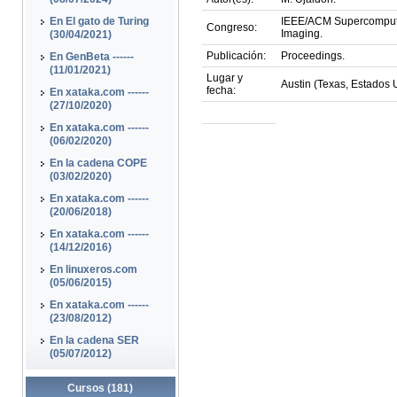
En El gato de Turing
IEEE/ACM Supercomputin
Congreso:
Imaging.
(30/04/2021)
Publicación:
Proceedings.
En GenBeta ------
(11/01/2021)
Lugar y
Austin (Texas, Estados 
fecha:
En xataka.com ------
(27/10/2020)
En xataka.com ------
(06/02/2020)
En la cadena COPE
(03/02/2020)
En xataka.com ------
(20/06/2018)
En xataka.com ------
(14/12/2016)
En linuxeros.com
(05/06/2015)
En xataka.com ------
(23/08/2012)
En la cadena SER
(05/07/2012)
Cursos (181)