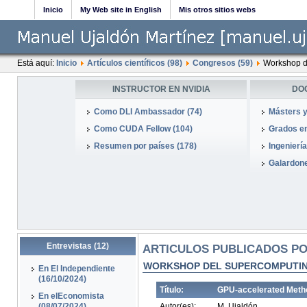
Inicio
My Web site in English
Mis otros sitios webs
Está aquí:
Inicio
Artículos científicos (98)
Congresos (59)
Workshop d
INSTRUCTOR EN NVIDIA
DO
Como DLI Ambassador (74)
Másters y
Como CUDA Fellow (104)
Grados en
Resumen por países (178)
Ingeniería
Galardone
Entrevistas (12)
ARTICULOS PUBLICADOS PO
WORKSHOP DEL SUPERCOMPUTIN
En El Independiente
(16/10/2024)
Título:
GPU-accelerated Metho
En elEconomista
(08/07/2024)
Autor(es):
M. Ujaldón.