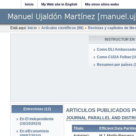
Inicio
My Web site in English
Mis otros sitios webs
Está aquí:
Inicio
Artículos científicos (98)
Revistas y capítulos de libr
INSTRUCTOR EN 
Como DLI Ambassador
Como CUDA Fellow (1
Resumen por países (
Entrevistas (12)
ARTICULOS PUBLICADOS PO
JOURNAL PARALLEL AND DISTRI
En El Independiente
(16/10/2024)
Título:
Efficient Data Parti
En elEconomista
(08/07/2024)
Autor(es):
M.J. Martín-Requena, 