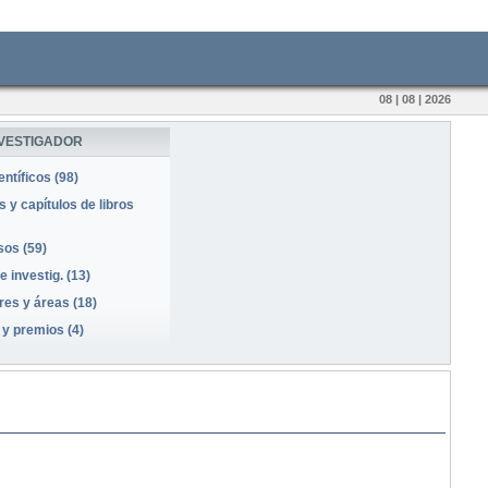
08 | 08 | 2026
NVESTIGADOR
entíficos (98)
 y capítulos de libros
os (59)
 investig. (13)
es y áreas (18)
y premios (4)