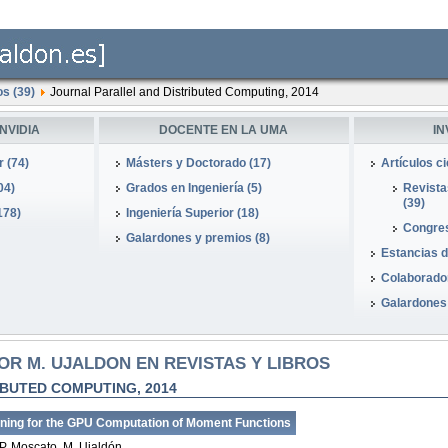
os (39)
Journal Parallel and Distributed Computing, 2014
NVIDIA
DOCENTE EN LA UMA
I
 (74)
Másters y Doctorado (17)
Artículos ci
04)
Grados en Ingeniería (5)
Revistas
(39)
178)
Ingeniería Superior (18)
Congres
Galardones y premios (8)
Estancias de
Colaborador
Galardones 
R M. UJALDON EN REVISTAS Y LIBROS
BUTED COMPUTING, 2014
tioning for the GPU Computation of Moment Functions
P. Moscato, M. Ujaldón.