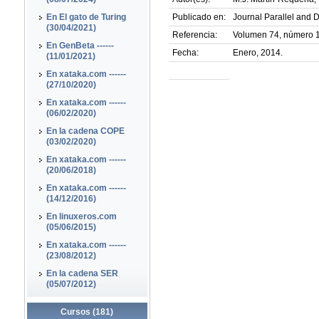
En El gato de Turing
Publicado en:
Journal Parallel and 
(30/04/2021)
Referencia:
Volumen 74, número 1
En GenBeta ------
Fecha:
Enero, 2014.
(11/01/2021)
En xataka.com ------
(27/10/2020)
En xataka.com ------
(06/02/2020)
En la cadena COPE
(03/02/2020)
En xataka.com ------
(20/06/2018)
En xataka.com ------
(14/12/2016)
En linuxeros.com
(05/06/2015)
En xataka.com ------
(23/08/2012)
En la cadena SER
(05/07/2012)
Cursos (181)