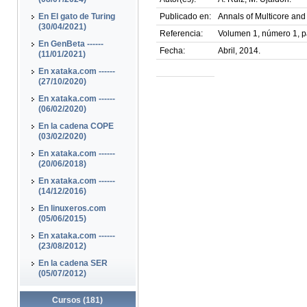
En El gato de Turing
Publicado en:
Annals of Multicore an
(30/04/2021)
Referencia:
Volumen 1, número 1, p
En GenBeta ------
Fecha:
Abril, 2014.
(11/01/2021)
En xataka.com ------
(27/10/2020)
En xataka.com ------
(06/02/2020)
En la cadena COPE
(03/02/2020)
En xataka.com ------
(20/06/2018)
En xataka.com ------
(14/12/2016)
En linuxeros.com
(05/06/2015)
En xataka.com ------
(23/08/2012)
En la cadena SER
(05/07/2012)
Cursos (181)