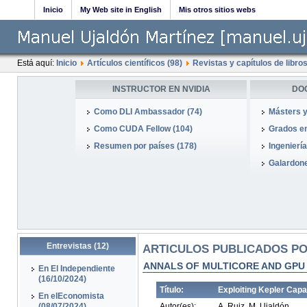
Inicio
My Web site in English
Mis otros sitios webs
Está aquí:
Inicio
Artículos científicos (98)
Revistas y capítulos de libros
INSTRUCTOR EN NVIDIA
DO
Como DLI Ambassador (74)
Másters y
Como CUDA Fellow (104)
Grados en
Resumen por países (178)
Ingeniería
Galardone
Entrevistas (12)
ARTICULOS PUBLICADOS POR
ANNALS OF MULTICORE AND GPU
En El Independiente
(16/10/2024)
Título:
Exploiting Kepler Capa
En elEconomista
(08/07/2024)
Autor(es):
A. Ruiz, M. Ujaldón.