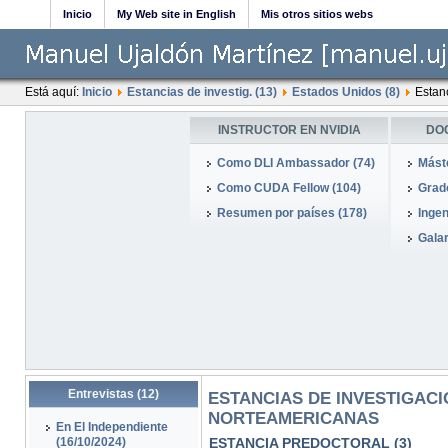
Inicio
My Web site in English
Mis otros sitios webs
Está aquí:
Inicio
Estancias de investig. (13)
Estados Unidos (8)
Estanc
INSTRUCTOR EN NVIDIA
DO
Como DLI Ambassador (74)
Mást
Como CUDA Fellow (104)
Grado
Resumen por países (178)
Ingen
Galar
Entrevistas (12)
ESTANCIAS DE INVESTIGACI
NORTEAMERICANAS
En El Independiente
(16/10/2024)
ESTANCIA PREDOCTORAL (3)