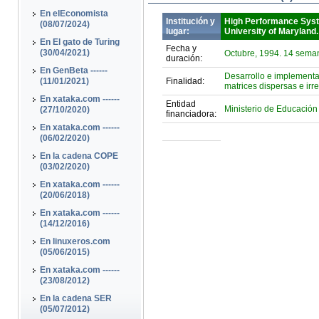
En elEconomista
Institución y
High Performance Syst
(08/07/2024)
lugar:
University of Maryland
En El gato de Turing
Fecha y
(30/04/2021)
Octubre, 1994. 14 sema
duración:
En GenBeta ------
Desarrollo e implementa
(11/01/2021)
Finalidad:
matrices dispersas e irr
En xataka.com ------
Entidad
Ministerio de Educación 
(27/10/2020)
financiadora:
En xataka.com ------
(06/02/2020)
En la cadena COPE
(03/02/2020)
En xataka.com ------
(20/06/2018)
En xataka.com ------
(14/12/2016)
En linuxeros.com
(05/06/2015)
En xataka.com ------
(23/08/2012)
En la cadena SER
(05/07/2012)