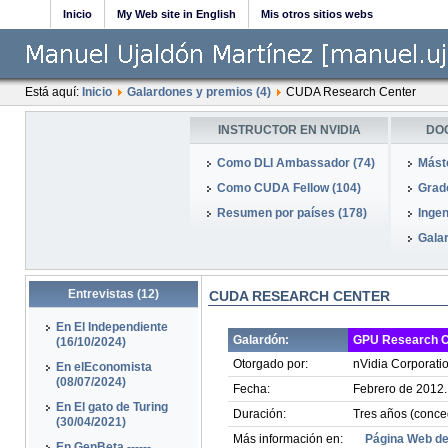
Inicio
My Web site in English
Mis otros sitios webs
Está aquí:
Inicio
Galardones y premios (4)
CUDA Research Center
INSTRUCTOR EN NVIDIA
DO
Como DLI Ambassador (74)
Mást
Como CUDA Fellow (104)
Grado
Resumen por países (178)
Ingen
Galar
Entrevistas (12)
CUDA RESEARCH CENTER
En El Independiente
Galardón:
GPU Research Ce
(16/10/2024)
Otorgado por:
nVidia Corporatio
En elEconomista
(08/07/2024)
Fecha:
Febrero de 2012.
En El gato de Turing
Duración:
Tres años (conce
(30/04/2021)
Más información en:
Página Web de
En GenBeta ------