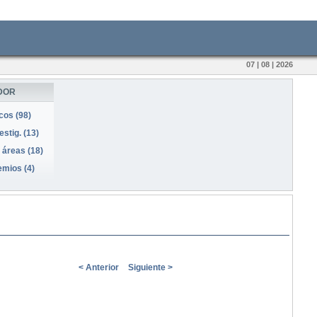
07 | 08 | 2026
DOR
icos (98)
stig. (13)
 áreas (18)
emios (4)
< Anterior
Siguiente >