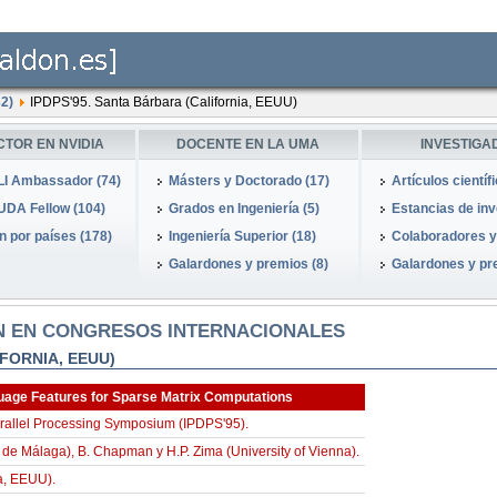
2)
IPDPS'95. Santa Bárbara (California, EEUU)
CTOR EN NVIDIA
DOCENTE EN LA UMA
INVESTIGA
I Ambassador (74)
Másters y Doctorado (17)
Artículos científ
DA Fellow (104)
Grados en Ingeniería (5)
Estancias de inve
 por países (178)
Ingeniería Superior (18)
Colaboradores y
Galardones y premios (8)
Galardones y pr
N EN CONGRESOS INTERNACIONALES
IFORNIA, EEUU)
uage Features for Sparse Matrix Computations
arallel Processing Symposium (IPDPS'95).
 de Málaga), B. Chapman y H.P. Zima (University of Vienna).
a, EEUU).