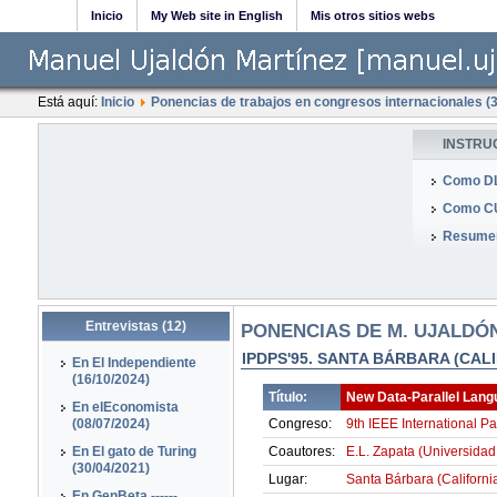
Inicio
My Web site in English
Mis otros sitios webs
Está aquí:
Inicio
Ponencias de trabajos en congresos internacionales (3
INSTRU
Como DL
Como CU
Resumen
Entrevistas (12)
PONENCIAS DE M. UJALDÓ
IPDPS'95. SANTA BÁRBARA (CAL
En El Independiente
(16/10/2024)
Título:
New Data-Parallel Lang
En elEconomista
(08/07/2024)
Congreso:
9th IEEE International P
En El gato de Turing
Coautores:
E.L. Zapata (Universidad
(30/04/2021)
Lugar:
Santa Bárbara (Californi
En GenBeta ------