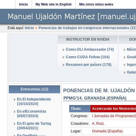
Inicio
My Web site in English
Mis otros sitios webs
Está aquí:
Inicio
Ponencias de trabajos en congresos internacionales (32
INSTRUCTOR EN NVIDIA
DO
Como DLI Ambassador (74)
Mást
Como CUDA Fellow (104)
Grado
Resumen por países (178)
Ingen
Galar
Entrevistas (12)
PONENCIAS DE M. UJALDÓN
PPMG'14. GRANADA (ESPAÑA)
En El Independiente
(16/10/2024)
Título:
Acelerando los Momentos
En elEconomista
(08/07/2024)
Congreso:
I Jornadas de Programació
En El gato de Turing
Coautores:
A. Ruiz.
(30/04/2021)
Lugar:
Granada (España).
En GenBeta ------