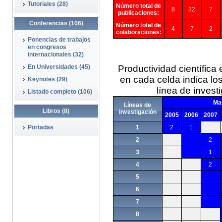
Tutoriales (28)
Número total de
8
32
7
publicaciones:
Conferencias (106)
Número total de
4
7
2
colaboraciones:
Ponencias de trabajos
en congresos
internacionales (32)
En Universidades (45)
Productividad científica
en cada celda indica lo
Keynotes (29)
línea de invest
Listado completo (106)
Mar
Líneas de
Libros (8)
investigación
2005
2006
2007
Portadas
1
2
1
2
2
3
1
4
2
5
6
7
8