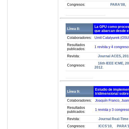
Congresos:
PARA'08
,
La GPU como procesad
Línea 8:
que abarcan desde e
Colaboradores:
Umit Catalyurek (OSU
Resultados
1 revista y 4 congreso
publicados:
Revista:
Journal ACES, 201
16th IEEE ICME, 2
Congresos:
2012
.
Estudio de implemen
Línea 9:
tridimensional sob
Colaboradores:
Joaquín Franco, Juan
Resultados
1 revista y 3 congreso
publicados:
Revista:
Journal Real-Time
Congresos:
ICCS'10
,
PARA'