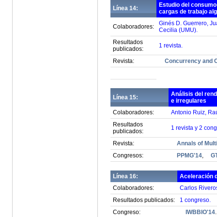
Estudio del consumo
Línea 14:
cargas de trabajo al
Ginés D. Guerrero, Ju
Colaboradores:
Cecilia (UMU).
Resultados
1 revista.
publicados:
Revista:
Concurrency and C
Análisis del ren
Línea 15:
e irregulares
Colaboradores:
Antonio Ruiz, Ra
Resultados
1 revista y 2 con
publicados:
Revista:
Annals of Mul
Congresos:
PPMG'14
,
G
Línea 16:
Aceleración 
Colaboradores:
Carlos Rivero
Resultados publicados:
1 congreso.
Congreso:
IWBBIO'14
.