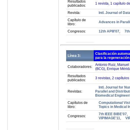
Resultados
1 revista, 1 capítulo d
publicados:
Revista:
Intl. Journal of Da
Capítulo de
Advances in Parall
libro:
Congresos:
12th APIII'07
,
7th
Clasificación automa
Línea 3:
para la regeneración
Antonio Ruiz, Manuel 
Colaboradores:
(BCG), Enrique Mérid
Resultados
3 revistas, 2 capítulos
publicados:
Intl. Journal for 
Revistas:
Parallel and Distrib
Biomedical Engineeri
Capítulos de
Computational Visi
libro:
Topics in Medical 
7th IEEE BIBE'07
,
Congresos:
VIPIMAGE'11
,
VI