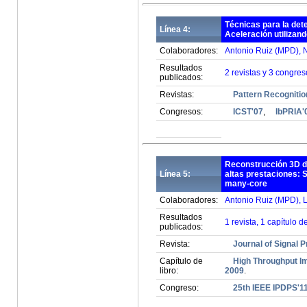
Técnicas para la det
Línea 4:
Aceleración utilizand
Colaboradores:
Antonio Ruiz (MPD), N
Resultados
2 revistas y 3 congres
publicados:
Revistas:
Pattern Recognitio
Congresos:
ICST'07
,
IbPRIA'
Reconstrucción 3D d
Línea 5:
altas prestaciones: 
many-core
Colaboradores:
Antonio Ruiz (MPD), 
Resultados
1 revista, 1 capítulo d
publicados:
Revista:
Journal of Signal 
Capítulo de
High Throughput I
libro:
2009
.
Congreso:
25th IEEE IPDPS'1