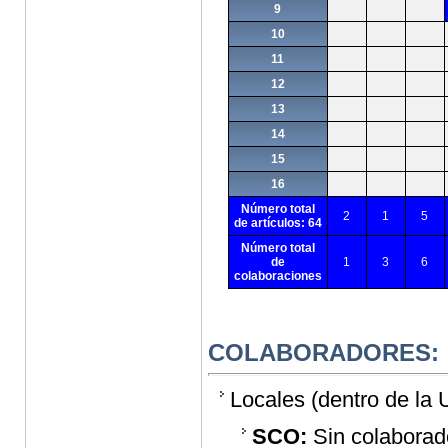
9
10
11
12
13
14
15
16
Número total
2
1
5
de artículos: 64
Número total
de
1
3
6
colaboraciones
COLABORADORES:
Locales (dentro de la 
SCO:
Sin colaborado