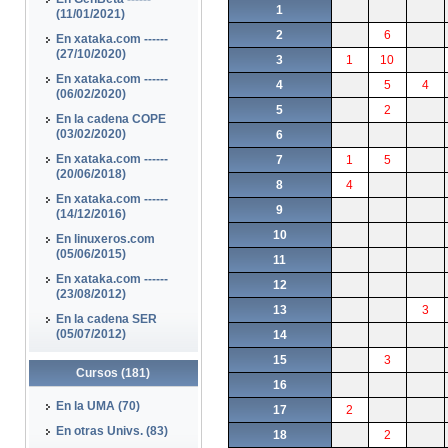
1
(11/01/2021)
2
6
En xataka.com ------
(27/10/2020)
3
1
10
En xataka.com ------
4
5
4
(06/02/2020)
5
2
En la cadena COPE
(03/02/2020)
6
En xataka.com ------
7
1
5
(20/06/2018)
8
4
En xataka.com ------
9
(14/12/2016)
10
En linuxeros.com
(05/06/2015)
11
En xataka.com ------
12
(23/08/2012)
13
3
En la cadena SER
(05/07/2012)
14
15
3
Cursos (181)
16
En la UMA (70)
17
2
En otras Univs. (83)
18
2