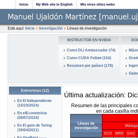
Inicio
My Web site in English
Mis otros sitios webs
Está aquí:
Inicio
Investigación
Líneas de investigación
INSTRUCTOR EN NVIDIA
DO
Como DLI Ambassador (74)
Mást
Como CUDA Fellow (104)
Grado
Resumen por países (178)
Ingen
Galar
Entrevistas (12)
Última actualización: Di
En El Independiente
Resumen de las principales co
(16/10/2024)
en cada casilla ind
En elEconomista
(08/07/2024)
Líneas de
En El gato de Turing
Málaga
investigación
(30/04/2021)
SCO
MPD
DAC
En GenBeta ------