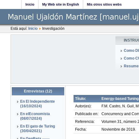
Inicio
My Web site in English
Mis otros sitios webs
Está aquí:
Inicio
Investigación
INSTRU
Como DL
Como CU
Resumen
Entrevistas (12)
Título:
Energy-based Tuning 
En El Independiente
(16/10/2024)
Autor(es):
F.M. Castro, N. Guil, 
En elEconomista
Publicado en:
Concurrency and Comp
(08/07/2024)
Referencia:
Volumen 31, número 21
En El gato de Turing
Fecha:
Noviembre de 2019.
(30/04/2021)
En GenBeta ------