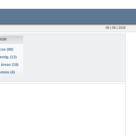
08 | 08 | 2026
DOR
icos (98)
stig. (13)
 áreas (18)
emios (4)