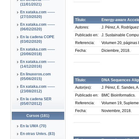
(11/01/2021)
En xataka.com ------
(27/10/2020)
Título:
Energy-aware Accele
En xataka.com ------
Autores:
J. Pérez, A. Rodríguez
(06/02/2020)
Publicado en:
J. Sustainable Comput
En la cadena COPE
(03/02/2020)
Referencia:
Volumen 20, páginas 
En xataka.com ------
Fecha:
Diciembre, 2018.
(20/06/2018)
En xataka.com ------
(14/12/2016)
En linuxeros.com
(05/06/2015)
Título:
DNA Sequences Align
En xataka.com ------
Autor(es):
J. Pérez, E. Sandes, A
(23/08/2012)
Publicado en:
BMC Bioinformatics.
En la cadena SER
Referencia:
Volumen 19, Suplemen
(05/07/2012)
Fecha:
Noviembre, 2018.
Cursos (181)
En la UMA (70)
En otras Univs. (83)