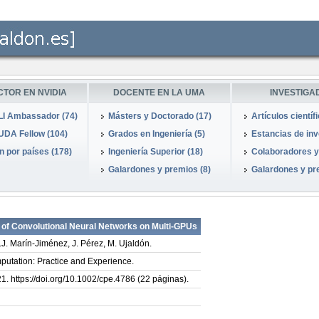
CTOR EN NVIDIA
DOCENTE EN LA UMA
INVESTIGA
I Ambassador (74)
Másters y Doctorado (17)
Artículos científ
DA Fellow (104)
Grados en Ingeniería (5)
Estancias de inve
 por países (178)
Ingeniería Superior (18)
Colaboradores y
Galardones y premios (8)
Galardones y pr
of Convolutional Neural Networks on Multi-GPUs
M.J. Marín-Jiménez, J. Pérez, M. Ujaldón.
utation: Practice and Experience.
. https://doi.org/10.1002/cpe.4786 (22 páginas).