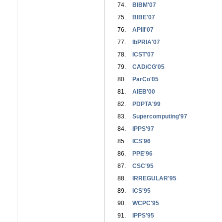
BIBM'07
BIBE'07
APIII'07
IbPRIA'07
ICST'07
CAD/CG'05
ParCo'05
AIEB'00
PDPTA'99
Supercomputing'97
IPPS'97
ICS'96
PPE'96
CSC'95
IRREGULAR'95
ICS'95
WCPC'95
IPPS'95