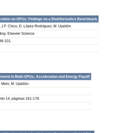
ration on GPUs: Findings on a Bioinformatics Benchmark
, J.F. Chico, D. López-Rodríguez, M. Ujaldón.
ing. Elsevier Science.
88-101.
ment in Multi-GPUs: Acceleration and Energy Payoff
. Melo, M. Ujaldón.
to 14, páginas 161-176.