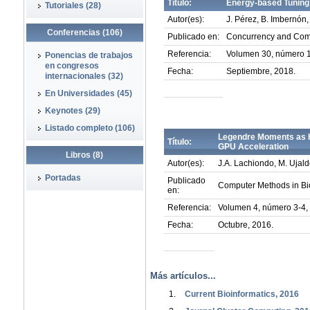
Título:
Energy-based Tuning 
Tutoriales (28)
Autor(es):
J. Pérez, B. Imbernón,
Conferencias (106)
Publicado en:
Concurrency and Comp
Referencia:
Volumen 30, número 1
Ponencias de trabajos
en congresos
Fecha:
Septiembre, 2018.
internacionales (32)
En Universidades (45)
Keynotes (29)
Listado completo (106)
Legendre Moments as 
Título:
GPU Acceleration
Libros (8)
Autor(es):
J.A. Lachiondo, M. Ujald
Portadas
Publicado
Computer Methods in Bi
en:
Referencia:
Volumen 4, número 3-4,
Fecha:
Octubre, 2016.
Más artículos...
Current Bioinformatics, 2016