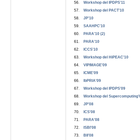
Workshop del IPDPS'11
Workshop del PACT'10
JP'10
SAAHPC'10
PARA'10 (2)
PARA'10
ICCS'10
Workshop del HiPEAC'10
VIPIMAGE'09
ICME'09
IbPRIA'09
Workshop del IPDPS'09
Workshop del Supercomputing'
JP'08
ICS'08
PARA'08
ISBI'08
BII'08