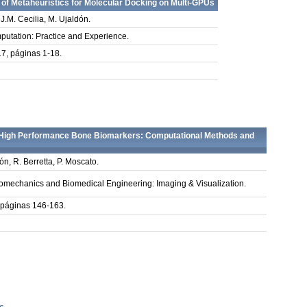
of Metaheuristics for Molecular Docking on Multi-GPUs
 J.M. Cecilia, M. Ujaldón.
utation: Practice and Experience.
7, páginas 1-18.
High Performance Bone Biomarkers: Computational Methods and
ón, R. Berretta, P. Moscato.
omechanics and Biomedical Engineering: Imaging & Visualization.
 páginas 146-163.