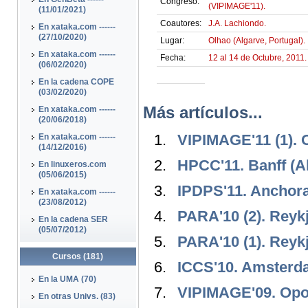
Congreso:
(VIPIMAGE'11).
(11/01/2021)
Coautores:
J.A. Lachiondo.
En xataka.com ------
(27/10/2020)
Lugar:
Olhao (Algarve, Portugal).
En xataka.com ------
Fecha:
12 al 14 de Octubre, 2011.
(06/02/2020)
En la cadena COPE
(03/02/2020)
Más artículos...
En xataka.com ------
(20/06/2018)
VIPIMAGE'11 (1). O
En xataka.com ------
(14/12/2016)
HPCC'11. Banff (A
En linuxeros.com
(05/06/2015)
IPDPS'11. Anchor
En xataka.com ------
(23/08/2012)
PARA'10 (2). Reykj
En la cadena SER
(05/07/2012)
PARA'10 (1). Reykj
Cursos (181)
ICCS'10. Amsterd
En la UMA (70)
VIPIMAGE'09. Opor
En otras Univs. (83)