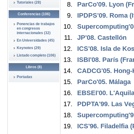
Tutoriales (28)
ParCo'09. Lyon (Fr
IPDPS'09. Roma (It
Conferencias (106)
Ponencias de trabajos
Supercomputing'08
en congresos
internacionales (32)
JP'08. Castellón
En Universidades (45)
ICS'08. Isla de Kos
Keynotes (29)
Listado completo (106)
ISBI'08. París (Fra
Libros (8)
CADCG'05. Hong-K
Portadas
ParCo'05. Málaga
EBSEI'00. L'Aquila 
PDPTA'99. Las Ve
Supercomputing'97
ICS'96. Filadelfia