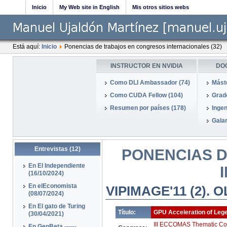
Inicio
My Web site in English
Mis otros sitios webs
Está aquí:
Inicio
Ponencias de trabajos en congresos internacionales (32)
INSTRUCTOR EN NVIDIA
DO
Como DLI Ambassador (74)
Mást
Como CUDA Fellow (104)
Grado
Resumen por países (178)
Ingen
Galar
Entrevistas (12)
PONENCIAS D
En El Independiente
(16/10/2024)
En elEconomista
VIPIMAGE'11 (2).
(08/07/2024)
En El gato de Turing
Título:
GPU Acceleration of Leg
(30/04/2021)
III ECCOMAS Thematic Con
En GenBeta ------