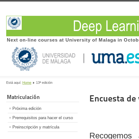
Next on-line courses at University of Malaga in Octob
Está aquí:
Home
13ª edición
Encuesta de 
Matriculación
Próxima edición
Prerrequisitos para hacer el curso
Preinscripción y matrícula
Recogemos a