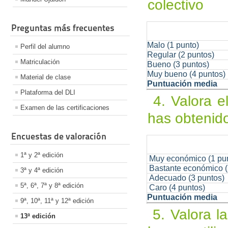
colectivo
Preguntas más frecuentes
Malo (1 punto)
Perfil del alumno
Regular (2 puntos)
Matriculación
Bueno (3 puntos)
Muy bueno (4 puntos)
Material de clase
Puntuación media
Plataforma del DLI
4. Valora el
Examen de las certificaciones
has obtenid
Encuestas de valoración
1ª y 2ª edición
Muy económico (1 pu
Bastante económico (
3ª y 4ª edición
Adecuado (3 puntos)
5ª, 6ª, 7ª y 8ª edición
Caro (4 puntos)
Puntuación media
9ª, 10ª, 11ª y 12ª edición
5. Valora la
13ª edición