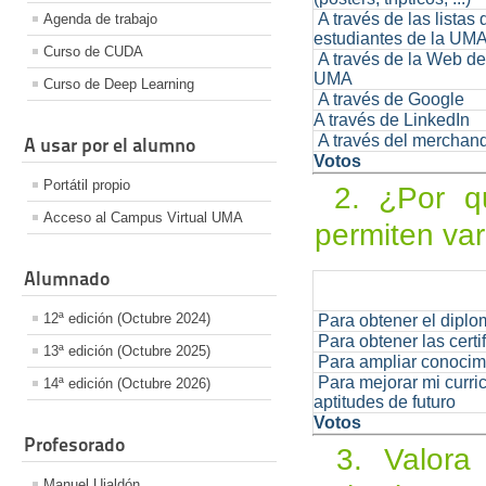
A través de las listas 
Agenda de trabajo
estudiantes de la UM
Curso de CUDA
A través de la Web de
UMA
Curso de Deep Learning
A través de Google
A través de LinkedIn
A través del merchand
A usar por el alumno
Votos
Portátil propio
2. ¿Por qué
Acceso al Campus Virtual UMA
permiten va
Alumnado
12ª edición (Octubre 2024)
Para obtener el dipl
Para obtener las certi
13ª edición (Octubre 2025)
Para ampliar conocim
Para mejorar mi curri
14ª edición (Octubre 2026)
aptitudes de futuro
Votos
Profesorado
3. Valora 
Manuel Ujaldón