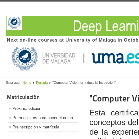
Next on-line courses at University of Malaga in Octob
Está aquí:
Home
Portada
"Computer Vision for Industrial Inspection"
"Computer Vis
Matriculación
Próxima edición
Esta certific
Prerrequisitos para hacer el curso
conceptos del
Preinscripción y matrícula
de la experie