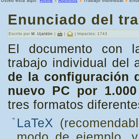
Usted está aquí:
Home
Alumnos
Trabajo individual
Enu
Enunciado del tr
Escrito por
M. Ujaldón
|
|
| Impactos: 1743
El documento con la 
trabajo individual del
de la configuración 
nuevo PC por 1.000
tres formatos diferente
LaTeX
(recomendable
modo de ejemplo, y