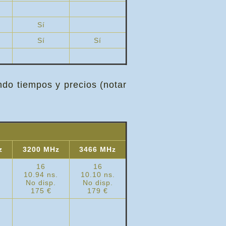
Sí
Sí
Sí
do tiempos y precios (notar
z
3200 MHz
3466 MHz
16
16
10.94 ns.
10.10 ns.
No disp.
No disp.
175 €
179 €
.