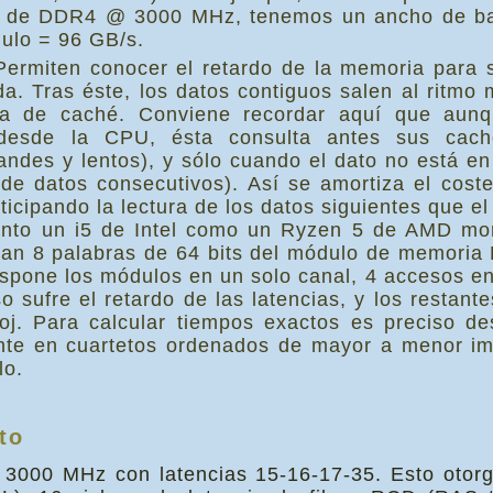
s de DDR4 @ 3000 MHz, tenemos un ancho de ban
ulo = 96 GB/s.
ermiten conocer el retardo de la memoria para sa
da. Tras éste, los datos contiguos salen al ritmo 
ea de caché. Conviene recordar aquí que aunq
desde la CPU, ésta consulta antes sus caché
ndes y lentos), y sólo cuando el dato no está en
 de datos consecutivos). Así se amortiza el coste
icipando la lectura de los datos siguientes que e
Tanto un i5 de Intel como un Ryzen 5 de AMD mo
itan 8 palabras de 64 bits del módulo de memoria
ispone los módulos en un solo canal, 4 accesos en
o sufre el retardo de las latencias, y los restant
oj. Para calcular tiempos exactos es preciso des
e en cuartetos ordenados de mayor a menor im
lo.
to
00 MHz con latencias 15-16-17-35. Esto otorga 