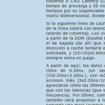
columna o
CAS Latency
(C
tiempo de precarga y 35 cic
tiempos por su inapreciabl
matriz bidimensional, donde
Si la siguiente línea de cac
de la línea saldrá con laten
retardo de columna). Los c
a partir de la DDR (Double 
el de bajada (de ahí que 
dirección a caché tardaría e
solicitada, y (15+16)x0.66
siempre entra en juego.
A partir de aquí, los dato
ritmo de 0.33ns. (un s
(7x0.33ns=2.33ns.), con m
accesos más (3x0.33ns=1n
apreciarse cómo las difere
que con las latencias (que
frecuencia). Por último, co
también será propenso a l