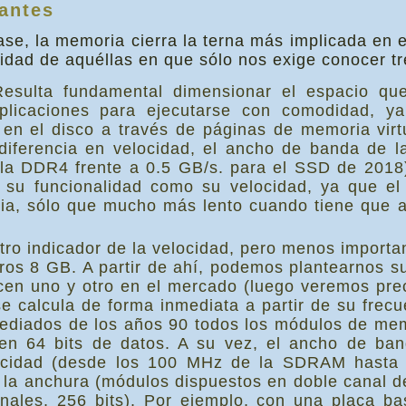
antes
ase, la memoria cierra la terna más implicada en e
sidad de aquéllas en que sólo nos exige conocer t
sulta fundamental dimensionar el espacio que
aplicaciones para ejecutarse con comodidad, 
 en el disco a través de páginas de memoria vir
diferencia en velocidad, el ancho de banda de 
 la DDR4 frente a 0.5 GB/s. para el SSD de 2018
o su funcionalidad como su velocidad, ya que el
ia, sólo que mucho más lento cuando tiene que 
ro indicador de la velocidad, pero menos importan
meros 8 GB. A partir de ahí, podemos plantearnos 
cen uno y otro en el mercado (luego veremos pre
 calcula de forma inmediata a partir de su frecue
mediados de los años 90 todos los módulos de 
 64 bits de datos. A su vez, el ancho de band
elocidad (desde los 100 MHz de la SDRAM hast
 la anchura (módulos dispuestos en doble canal d
anales, 256 bits). Por ejemplo, con una placa b