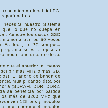
l rendimiento global del PC.
res parámetros:
 necesita nuestro Sistema
ya que lo que no quepa en
tual. Aunque los discos SSD
la memoria aún es 50 veces
). Es decir, un PC con poca
 programa se va a ejecutar
acomodar buena parte de su
te que el anterior, al menos
suscribir más MHz o más GB.
cios). El ancho de banda de
ncia multiplicando ésta por
memoria (SDRAM, DDR, DDR2,
a se beneficia por partida
a los más de 3200 MHz que
evuelven 128 bits y módulos
ase que albergue 4 módulos