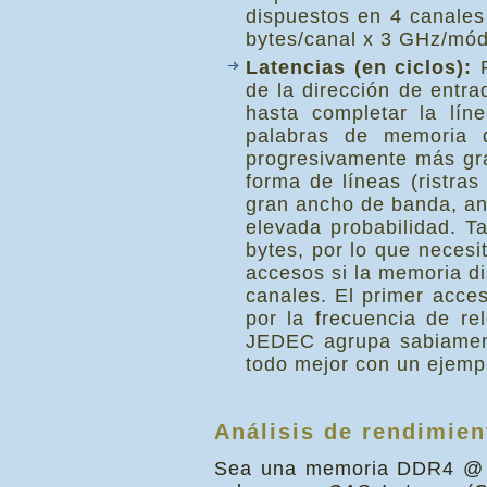
dispuestos en 4 canale
bytes/canal x 3 GHz/mód
Latencias (en ciclos):
P
de la dirección de entra
hasta completar la lín
palabras de memoria 
progresivamente más gra
forma de líneas (ristras
gran ancho de banda, ant
elevada probabilidad. 
bytes, por lo que neces
accesos si la memoria d
canales. El primer acces
por la frecuencia de rel
JEDEC agrupa sabiament
todo mejor con un ejemp
Análisis de rendimien
Sea una memoria DDR4 @ 30