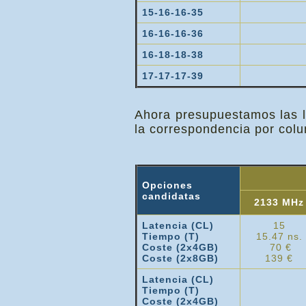
15-16-16-35
16-16-16-36
16-18-18-38
17-17-17-39
Ahora presupuestamos las l
la correspondencia por colum
Opciones
candidatas
2133 MHz
Latencia (CL)
15
Tiempo (T)
15.47 ns.
Coste (2x4GB)
70 €
Coste (2x8GB)
139 €
Latencia (CL)
Tiempo (T)
Coste (2x4GB)