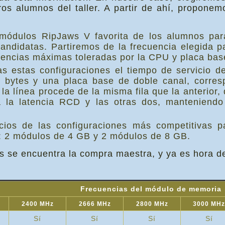
ros alumnos del taller. A partir de ahí, proponem
módulos RipJaws V favorita de los alumnos par
candidatas. Partiremos de la frecuencia elegida p
uencias máximas toleradas por la CPU y placa bas
as estas configuraciones el tiempo de servicio 
 bytes y una placa base de doble canal, corres
a línea procede de la misma fila que la anterior,
a la latencia RCD y las otras dos, manteniendo
cios de las configuraciones más competitivas 
: 2 módulos de 4 GB y 2 módulos de 8 GB.
s se encuentra la compra maestra, y ya es hora d
Frecuencias del módulo de memoria
2400 MHz
2666 MHz
2800 MHz
3000 MHz
Sí
Sí
Sí
Sí