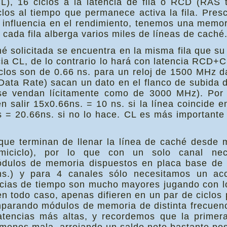
L), 16 ciclos a la latencia de fila o RCD (RAS 
los al tiempo que permanece activa la fila. Pres
e influencia en el rendimiento, tenemos una mem
 cada fila alberga varios miles de líneas de caché
hé solicitada se encuentra en la misma fila que s
cia CL, de lo contrario lo hará con latencia RCD+C
iclos son de 0.66 ns. para un reloj de 1500 MHz 
Data Rate) sacan un dato en el flanco de subida de
se vendan lícitamente como de 3000 MHz). Por l
n salir 15x0.66ns. = 10 ns. si la línea coincide e
ns = 20.66ns. si no lo hace. CL es más important
s que terminan de llenar la línea de caché desd
emiciclo), por lo que con un solo canal ne
ódulos de memoria dispuestos en placa base de 
s.) y para 4 canales sólo necesitamos un ac
ncias de tiempo son mucho mayores jugando con lo
 en todo caso, apenas difieren en un par de ciclo
mparando módulos de memoria de distinta frecuenc
atencias más altas, y recordemos que la primera