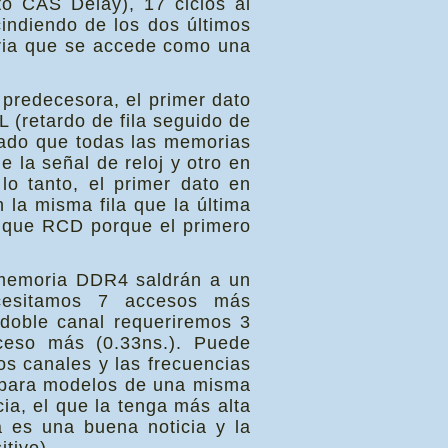
to CAS Delay), 17 ciclos al
cindiendo de los dos últimos
oria que se accede como una
.
u predecesora, el primer dato
L (retardo de fila seguido de
dado que todas las memorias
 la señal de reloj y otro en
o tanto, el primer dato en
n la misma fila que la última
e que RCD porque el primero
e memoria DDR4 saldrán a un
cesitamos 7 accesos más
doble canal requeriremos 3
ceso más (0.33ns.). Puede
s canales y las frecuencias
s para modelos de una misma
ia, el que la tenga más alta
 es una buena noticia y la