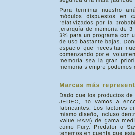
segunda una mala (aunque m
Para terminar nuestro an
módulos dispuestos en c
relativizados por la proba
jerarquía de memoria de 3 
3% para un programa con un
de uso bastante bajas. Don
espacio que necesitan nu
comenzando por el volumen 
memoria sea la gran prior
memoria siempre podemos de
Marcas más represent
Dado que los productos de 
JEDEC, no vamos a encon
fabricantes. Los factores d
mismo diseño, incluso den
Value RAM) de gama media
como Fury, Predator o Sa
tenemos en cuenta que esta