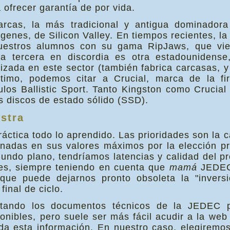
 ofrecer garantía de por vida.
rcas, la más tradicional y antigua dominador
enes, de Silicon Valley. En tiempos recientes, la
nuestros alumnos con su gama RipJaws, que vie
. La tercera en discordia es otra estadounidens
zada en este sector (también fabrica carcasas, y
ltimo, podemos citar a Crucial, marca de la f
los Ballistic Sport. Tanto Kingston como Crucia
s discos de estado sólido (SSD).
stra
áctica todo lo aprendido. Las prioridades son la 
nadas en sus valores máximos por la elección pr
undo plano, tendríamos latencias y calidad del pro
tes, siempre teniendo en cuenta que
mamá
JEDEC 
que puede dejarnos pronto obsoleta la "inver
final de ciclo.
ando los documentos técnicos de la JEDEC p
ponibles, pero suele ser más fácil acudir a la web
 toda esta información. En nuestro caso, elegiremo