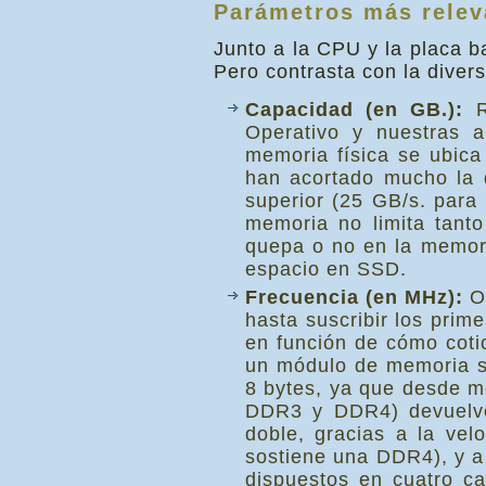
Parámetros más relev
Junto a la CPU y la placa b
Pero contrasta con la diver
Capacidad (en GB.):
Re
Operativo y nuestras 
memoria física se ubica
han acortado mucho la 
superior (25 GB/s. para
memoria no limita tant
quepa o no en la memor
espacio en SSD.
Frecuencia (en MHz):
Ot
hasta suscribir los pri
en función de cómo coti
un módulo de memoria se
8 bytes, ya que desde 
DDR3 y DDR4) devuelven
doble, gracias a la v
sostiene una DDR4), y a
dispuestos en cuatro c