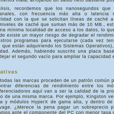
enos mala, arrojando un saldo neto bastante posi
álisis, recordemos que los nanosegundos qu
anales, con frecuencia más alta o latencia 
bilidad con la que se solicitan líneas de caché 
niveles de caché que suman más de 10 MB., esta 
a mínima localidad de acceso a los datos, lo qu
de existe un mayor riesgo de degradar el rendim
estros programas para ejecutarse (cada vez t
que están adquiriendo los Sistemas Operativos),
idad. Además, habiendo suscrito una placa ba
jar el segundo vacío para ampliar la capacidad 
ativas
todas las marcas proceden de un patrón común p
trar diferencias de rendimiento entre los m
iferenciadores aquí van a ser la calidad de la pr
tro de una misma marca. Por ejemplo, Kingston v
 y módulos HyperX de gama alta, y dentro de
vage. ¿Merece la pena pagar un sobreprecio po
mos ante el componente del PC con menor tasa de