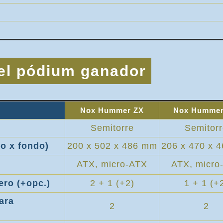
el pódium ganador
Nox Hummer ZX
Nox Humme
Semitorre
Semitor
o x fondo)
200 x 502 x 486 mm
206 x 470 x 
ATX, micro-ATX
ATX, micro
ero (+opc.)
2 + 1 (+2)
1 + 1 (+
ara
2
2