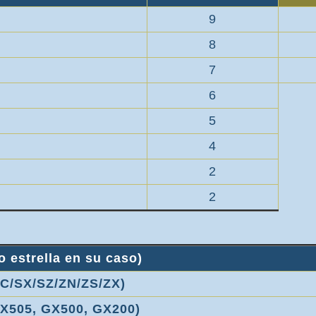
9
8
7
6
5
4
2
2
 estrella en su caso)
C/SX/SZ/ZN/ZS/ZX)
GX505, GX500, GX200)