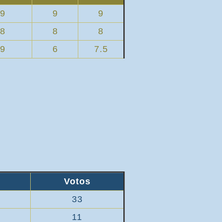
9
9
9
8
8
8
9
6
7.5
Votos
33
11