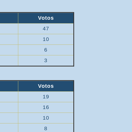
Votos
47
10
6
3
Votos
19
16
10
8