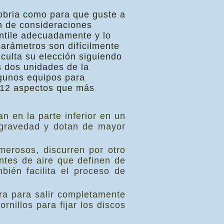
obria como para que guste a
en de consideraciones
ventile adecuadamente y lo
parámetros son difícilmente
iculta su elección siguiendo
s dos unidades de la
lgunos equipos para
s 12 aspectos que más
n en la parte inferior en un
 gravedad y dotan de mayor
merosos, discurren por otro
ientes de aire que definen de
mbién facilita el proceso de
era para salir completamente
rnillos para fijar los discos