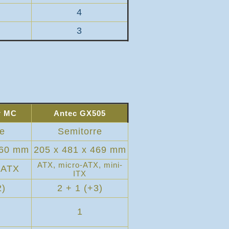
4
3
r MC
Antec GX505
re
Semitorre
460 mm
205 x 481 x 469 mm
ATX, micro-ATX, mini-
-ATX
ITX
2)
2 + 1 (+3)
1