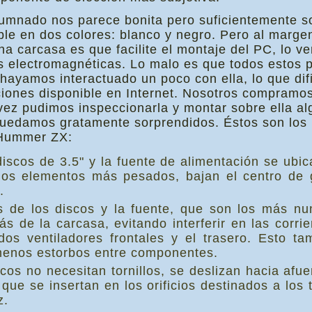
alumnado nos parece bonita pero suficientemente s
ble en dos colores: blanco y negro. Pero al marg
una carcasa es que facilite el montaje del PC, lo 
as electromagnéticas. Lo malo es que todos estos 
 hayamos interactuado un poco con ella, lo que dif
aciones disponible en Internet. Nosotros compramo
vez pudimos inspeccionarla y montar sobre ella a
, quedamos gratamente sorprendidos. Éstos son lo
 Hummer ZX:
iscos de 3.5" y la fuente de alimentación se ubica
r los elementos más pesados, bajan el centro de
.
 de los discos y la fuente, que son los más nu
rás de la carcasa, evitando interferir en las corr
dos ventiladores frontales y el trasero. Esto ta
menos estorbos entre componentes.
cos no necesitan tornillos, se deslizan hacia afu
ue se insertan en los orificios destinados a los to
z.