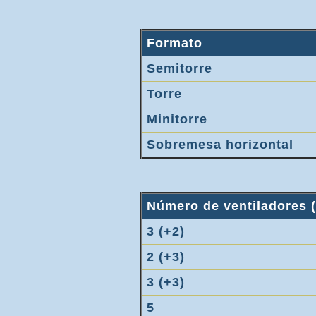
Formato
Semitorre
Torre
Minitorre
Sobremesa horizontal
Número de ventiladores (
3 (+2)
2 (+3)
3 (+3)
5