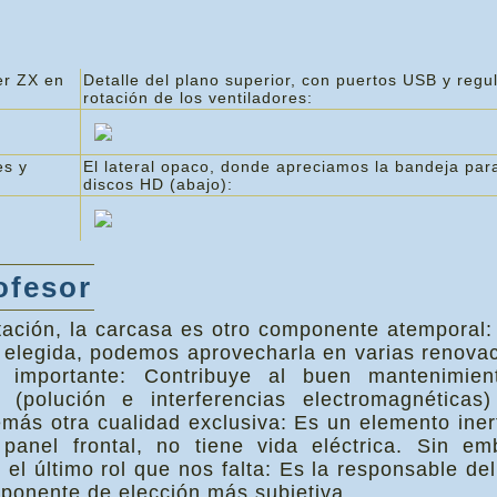
er ZX en
Detalle del plano superior, con puertos USB y regu
rotación de los ventiladores:
es y
El lateral opaco, donde apreciamos la bandeja para
discos HD (abajo):
ofesor
ntación, la carcasa es otro componente atemporal:
n elegida, podemos aprovecharla en varias renova
 importante: Contribuye al buen mantenimien
r (polución e interferencias electromagnéticas)
emás otra cualidad exclusiva: Es un elemento iner
panel frontal, no tiene vida eléctrica. Sin em
el último rol que nos falta: Es la responsable de
ponente de elección más subjetiva.